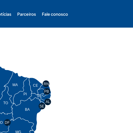
tícias
Parceiros
Fale conosco
RN
MA
CE
PB
PI
PE
AL
TO
SE
BA
O
DF
MG