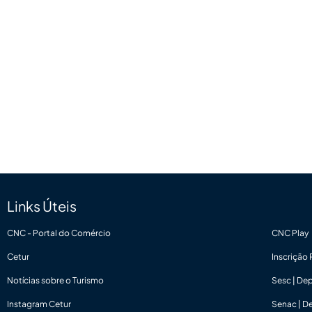
Links Úteis
CNC - Portal do Comércio
CNC Play
Cetur
Inscrição
Notícias sobre o Turismo
Sesc | De
Instagram Cetur
Senac | D