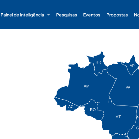
Painel de Inteligência
Pesquisas
Eventos
Propostas
No
RR
AP
AM
PA
AC
RO
MT
G