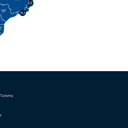
ES
SP
RJ
C
 Turismo
e