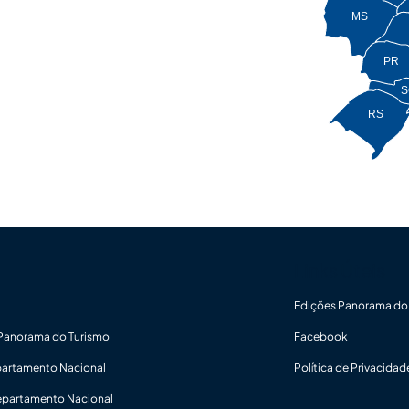
MS
PR
S
RS
Links Úteis
Edições Panorama do
 Panorama do Turismo
Facebook
partamento Nacional
Política de Privacidad
epartamento Nacional