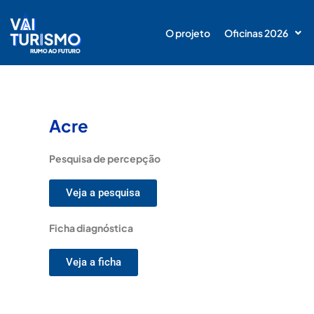
Ir
para
O projeto
Oficinas 2026
o
conteúdo
Acre
Pesquisa de percepção
Veja a pesquisa
Ficha diagnóstica
Veja a ficha