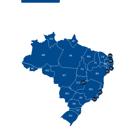
RR
AP
AM
PA
RN
MA
CE
PB
PI
PE
AL
AC
TO
RO
SE
BA
MT
GO
DF
MG
ES
MS
SP
RJ
PR
SC
RS