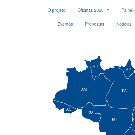
O projeto
Oficinas 2026
Painel 
Eventos
Propostas
Notícias
RR
AP
AM
PA
AC
RO
MT
G