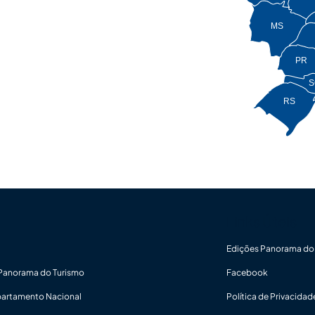
MS
PR
S
RS
Links Úteis
Edições Panorama do
 Panorama do Turismo
Facebook
partamento Nacional
Política de Privacidad