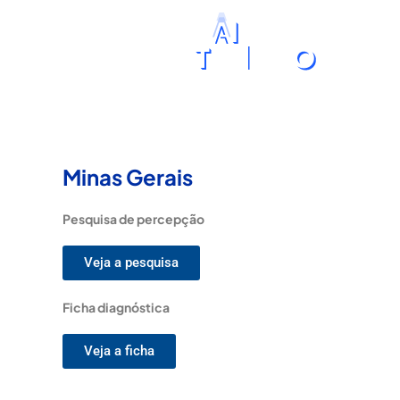
Ir
para
o
conteúdo
Minas Gerais
Pesquisa de percepção
Veja a pesquisa
Ficha diagnóstica
Veja a ficha