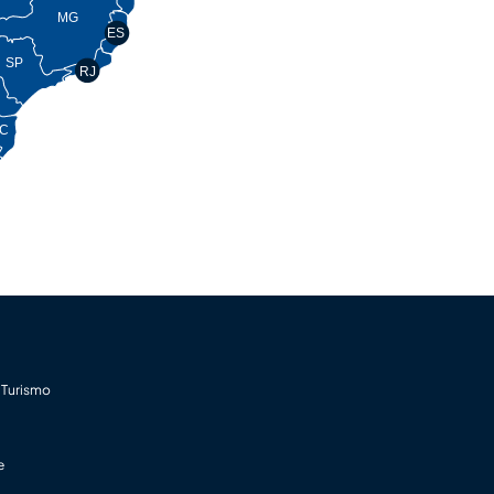
MG
ES
SP
RJ
C
 Turismo
e